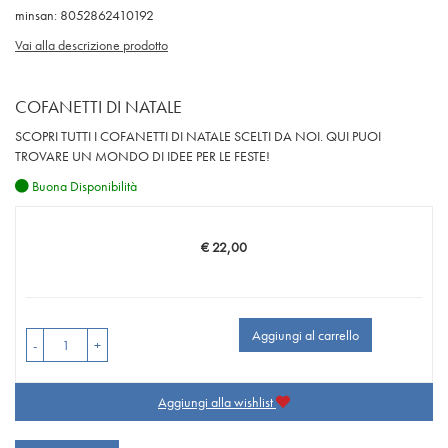
minsan: 8052862410192
Vai alla descrizione prodotto
COFANETTI DI NATALE
SCOPRI TUTTI I COFANETTI DI NATALE SCELTI DA NOI. QUI PUOI
TROVARE UN MONDO DI IDEE PER LE FESTE!
Buona Disponibilità
€ 22,00
Prezzo
Aggiungi al carrello
-
+
Aggiungi alla wishlist