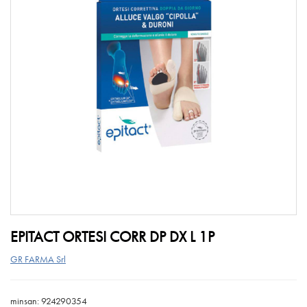
EPITACT ORTESI CORR DP DX L 1P
GR FARMA Srl
minsan: 924290354