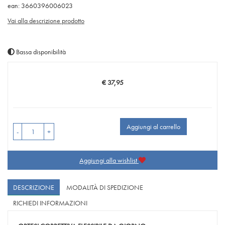
ean: 3660396006023
Vai alla descrizione prodotto
Bassa disponibilità
€ 37,95
Prezzo
Aggiungi al carrello
-
+
Aggiungi alla wishlist
DESCRIZIONE
MODALITÀ DI SPEDIZIONE
RICHIEDI INFORMAZIONI