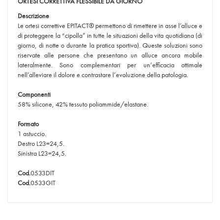
ORTESI CORRETTIVA FLESSIBILE DA GIORNO
Descrizione
Le ortesi correttive EPITACT® permettono di rimettere in asse l’alluce e
di proteggere la “cipolla” in tutte le situazioni della vita quotidiana (di
giorno, di notte o durante la pratica sportiva). Queste soluzioni sono
riservate alle persone che presentano un alluce ancora mobile
lateralmente. Sono complementari per un’efficacia ottimale
nell’alleviare il dolore e contrastare l’evoluzione della patologia.
Componenti
58% silicone, 42% tessuto poliammide/elastane.
Formato
1 astuccio.
Destro L23=24,5.
Sinistra L23=24,5.
Cod.
0533DIT
Cod.
0533GIT