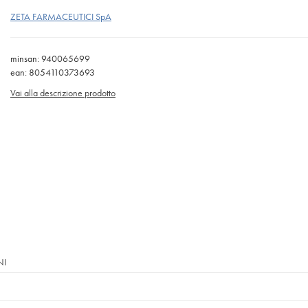
ZETA FARMACEUTICI SpA
minsan: 940065699
ean: 8054110373693
Vai alla descrizione prodotto
NI