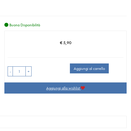
Buona Disponibilità
€ 5,90
Prezzo
Aggiungi al carrello
-
+
Aggiungi alla wishlist