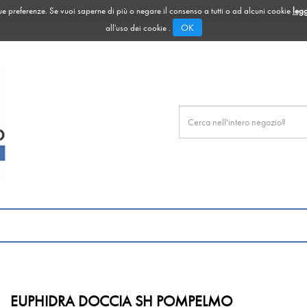
 tue preferenze. Se vuoi saperne di più o negare il consenso a tutti o ad alcuni cookie
legg
OK
all'uso dei cookie .
Cerca
Prodotto
EUPHIDRA DOCCIA SH POMPELMO