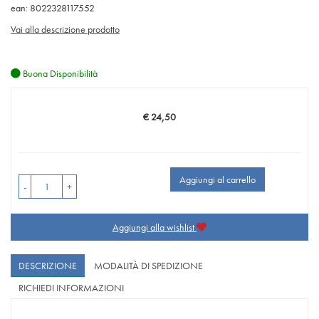
ean: 8022328117552
Vai alla descrizione prodotto
Buona Disponibilità
€ 24,50
Prezzo
Aggiungi al carrello
-
+
Aggiungi alla wishlist
DESCRIZIONE
MODALITÀ DI SPEDIZIONE
RICHIEDI INFORMAZIONI