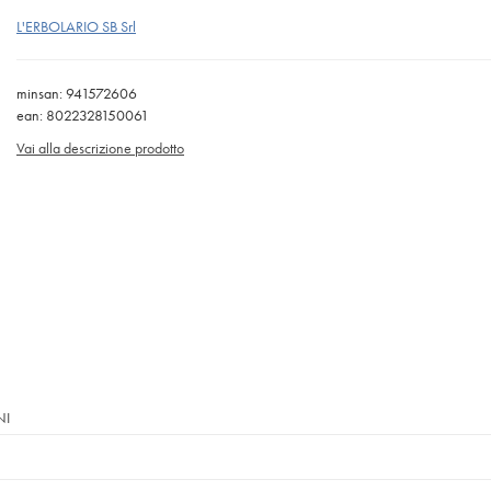
L'ERBOLARIO SB Srl
minsan: 941572606
ean: 8022328150061
Vai alla descrizione prodotto
NI