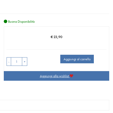
Buona Disponibilità
€ 23,90
Prezzo
Aggiungi al carrello
-
+
Aggiungi alla wishlist