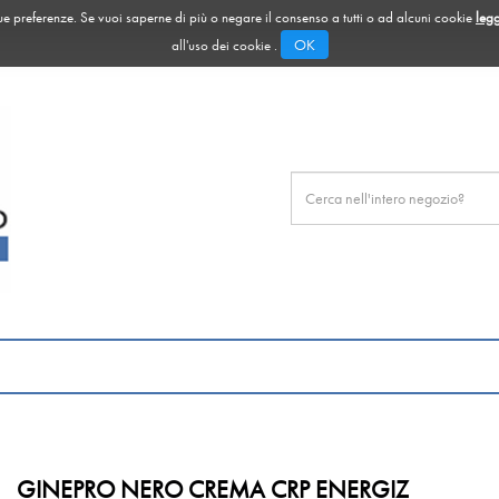
 tue preferenze. Se vuoi saperne di più o negare il consenso a tutti o ad alcuni cookie
legg
OK
all'uso dei cookie .
Cerca
Prodotto
GINEPRO NERO CREMA CRP ENERGIZ