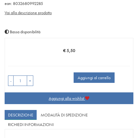
ean: 8032680992285
Vai alla descrizione prodotto
Bassa disponibilità
€ 5,50
Prezzo
Aggiungi al carrello
-
+
Aggiungi alla wishlist
DESCRIZIONE
MODALITÀ DI SPEDIZIONE
RICHIEDI INFORMAZIONI