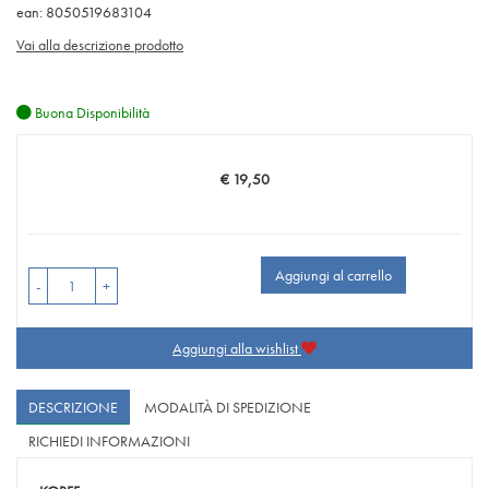
ean: 8050519683104
Vai alla descrizione prodotto
Buona Disponibilità
€ 19,50
Prezzo
Aggiungi al carrello
-
+
Aggiungi alla wishlist
DESCRIZIONE
MODALITÀ DI SPEDIZIONE
RICHIEDI INFORMAZIONI