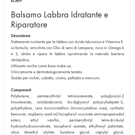
KORFF
Balsamo Labbra Idratante e
Riparatore
Descrizione
Trattamento nutriente per le labbra con Acido Ialuronico e Vitamina E.
La formula, arricchita con Olio di semi di Lampone, ricco in Omega 6
e 3, idrata e ripara le labbra ripristinando la naturale barriera
idrolipidica.
Utilizzato anche come base make up.
Clinicamente e dermatologicamente testato.
Testato per nichel, cobalto, cromo, palladio e mercurio.
Componenti
Polybutene, pentaerythrityl tetraisostearate, polyglyceryl-2
triisostearate, octyldodecanol, bis-diglyceryl polyacyladipate-2,
polyethylene, cera microcristallina (microcrystalline wax), synthetic
beeswax, raspberry seed oil/tocopheryl succinate aminopropanediol
esters, ethyl vanillin, pentaerythrityl tetra-di-t-butyl
hydroxyhydrocinnamate, tocopheryl acetate, ethylhexyl palmitate,
silica dimethyl silylate, butylene glycol, caprylyl glycol,