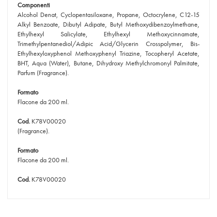
Componenti
Alcohol Denat, Cyclopentasiloxane, Propane, Octocrylene, C12-15
Alkyl Benzoate, Dibutyl Adipate, Butyl Methoxydibenzoylmethane,
Ethylhexyl Salicylate, Ethylhexyl Methoxycinnamate,
Trimethylpentanediol/Adipic Acid/Glycerin Crosspolymer, Bis-
Ethylhexyloxyphenol Methoxyphenyl Triazine, Tocopheryl Acetate,
BHT, Aqua (Water), Butane, Dihydroxy Methylchromonyl Palmitate,
Parfum (Fragrance).
Formato
Flacone da 200 ml.
Cod.
K78V00020
(Fragrance).
Formato
Flacone da 200 ml.
Cod.
K78V00020