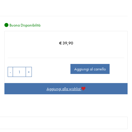
Buona Disponibilità
€ 39,90
Prezzo
Aggiungi al carrello
-
+
Aggiungi alla wishlist