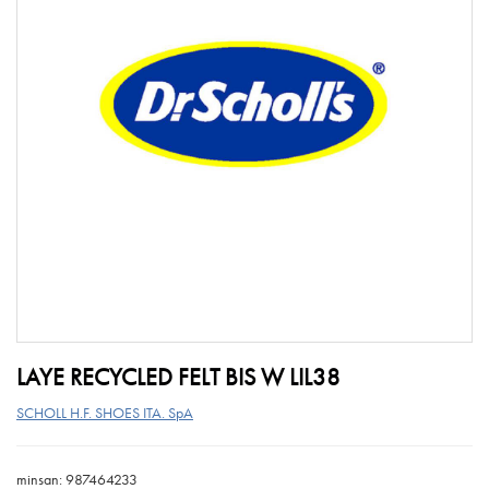
LAYE RECYCLED FELT BIS W LIL38
SCHOLL H.F. SHOES ITA. SpA
minsan: 987464233