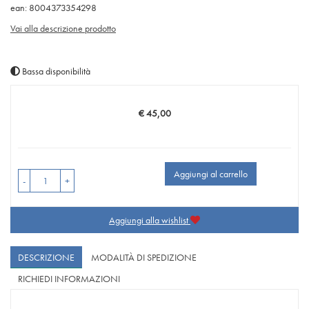
ean: 8004373354298
Vai alla descrizione prodotto
Bassa disponibilità
€ 45,00
Prezzo
Aggiungi al carrello
-
+
Aggiungi alla wishlist
DESCRIZIONE
MODALITÀ DI SPEDIZIONE
RICHIEDI INFORMAZIONI