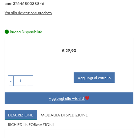
ean: 3264680038846
Vai alla descrizione prodotto
Buona Disponibilità
€ 29,90
Prezzo
Aggiungi al carrello
-
+
Aggiungi alla wishlist
DESCRIZIONE
MODALITÀ DI SPEDIZIONE
RICHIEDI INFORMAZIONI