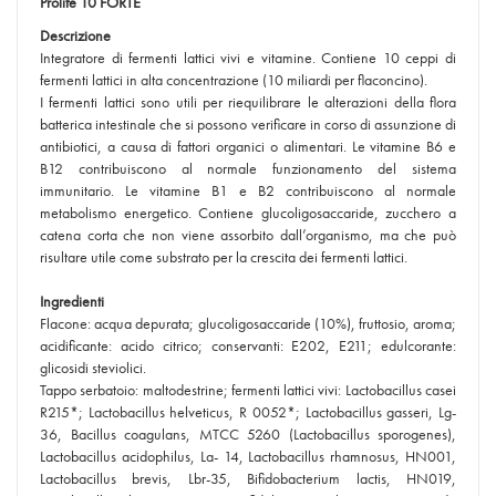
Prolife 10 FORTE
Descrizione
Integratore di fermenti lattici vivi e vitamine. Contiene 10 ceppi di
fermenti lattici in alta concentrazione (10 miliardi per flaconcino).
I fermenti lattici sono utili per riequilibrare le alterazioni della flora
batterica intestinale che si possono verificare in corso di assunzione di
antibiotici, a causa di fattori organici o alimentari. Le vitamine B6 e
B12 contribuiscono al normale funzionamento del sistema
immunitario. Le vitamine B1 e B2 contribuiscono al normale
metabolismo energetico. Contiene glucoligosaccaride, zucchero a
catena corta che non viene assorbito dall’organismo, ma che può
risultare utile come substrato per la crescita dei fermenti lattici.
Ingredienti
Flacone: acqua depurata; glucoligosaccaride (10%), fruttosio, aroma;
acidificante: acido citrico; conservanti: E202, E211; edulcorante:
glicosidi steviolici.
Tappo serbatoio: maltodestrine; fermenti lattici vivi: Lactobacillus casei
R215*; Lactobacillus helveticus, R 0052*; Lactobacillus gasseri, Lg-
36, Bacillus coagulans, MTCC 5260 (Lactobacillus sporogenes),
Lactobacillus acidophilus, La- 14, Lactobacillus rhamnosus, HN001,
Lactobacillus brevis, Lbr-35, Bifidobacterium lactis, HN019,