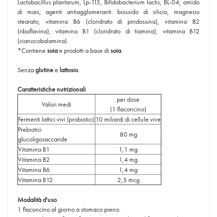
Lactobacillus plantarum, Lp-115, Bifidobacterium lactis, BL-04; amido
di mais; agenti antiagglomeranti: biossido di silicio, magnesio
stearato; vitamina B6 (cloridrato di piridossina), vitamina B2
(riboflavina), vitamina B1 (cloridrato di tiamina), vitamina B12
(cianocobalamina).
*Contiene
soia
e prodotti a base di
soia
.
Senza
glutine
e
lattosio
.
Caratteristiche nutrizionali
per dose
Valori medi
(1 flaconcino)
Fermenti lattici vivi (probiotici)
10 miliardi di cellule vive
Prebiotici
80 mg
glucoligosaccaride
Vitamina B1
1,1 mg
Vitamina B2
1,4 mg
Vitamina B6
1,4 mg
Vitamina B12
2,5 mcg
Modalità d'uso
1 flaconcino al giorno a stomaco pieno.