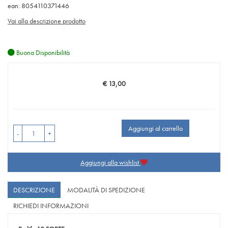
ean: 8054110371446
Vai alla descrizione prodotto
Buona Disponibilità
€ 13,00
Prezzo
Aggiungi al carrello
-
+
Aggiungi alla wishlist
DESCRIZIONE
MODALITÀ DI SPEDIZIONE
RICHIEDI INFORMAZIONI