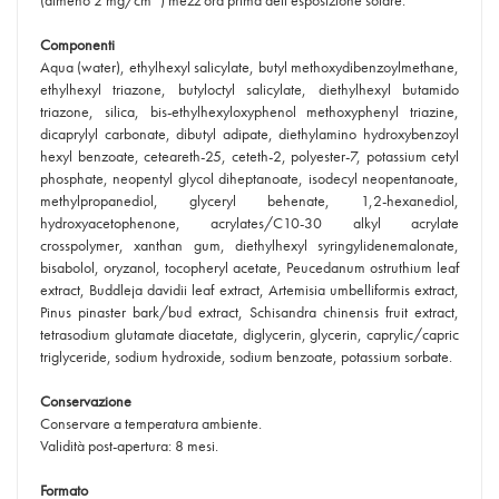
(almeno 2 mg/cm
) mezz'ora prima dell'esposizione solare.
Componenti
Aqua (water), ethylhexyl salicylate, butyl methoxydibenzoylmethane,
ethylhexyl triazone, butyloctyl salicylate, diethylhexyl butamido
triazone, silica, bis-ethylhexyloxyphenol methoxyphenyl triazine,
dicaprylyl carbonate, dibutyl adipate, diethylamino hydroxybenzoyl
hexyl benzoate, ceteareth-25, ceteth-2, polyester-7, potassium cetyl
phosphate, neopentyl glycol diheptanoate, isodecyl neopentanoate,
methylpropanediol, glyceryl behenate, 1,2-hexanediol,
hydroxyacetophenone, acrylates/C10-30 alkyl acrylate
crosspolymer, xanthan gum, diethylhexyl syringylidenemalonate,
bisabolol, oryzanol, tocopheryl acetate, Peucedanum ostruthium leaf
extract, Buddleja davidii leaf extract, Artemisia umbelliformis extract,
Pinus pinaster bark/bud extract, Schisandra chinensis fruit extract,
tetrasodium glutamate diacetate, diglycerin, glycerin, caprylic/capric
triglyceride, sodium hydroxide, sodium benzoate, potassium sorbate.
Conservazione
Conservare a temperatura ambiente.
Validità post-apertura: 8 mesi.
Formato