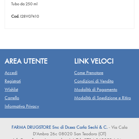
Tubo da 250 ml
Cod.
I28V07410
AREA UTENTE
LINK VELOCI
Accedi
Come Prenotare
Registrati
Condizioni di Vendita
Wishlist
Modalità di Pagamento
Carrello
Modalità di Spedizione e Ritiro
Informativa Privacy
FARMA DRUGSTORE Snc di Dr.ssa Carla Sechi & C.
- Via Cala
D'Ambra 26c 08020 San Teodoro (OT)