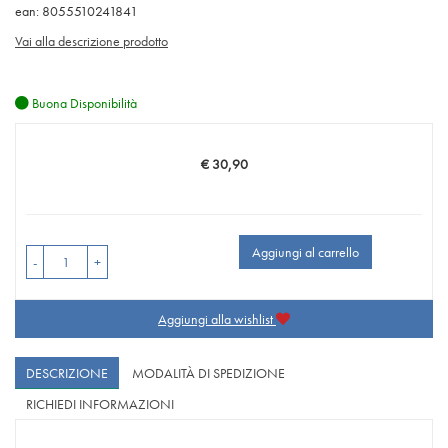
ean: 8055510241841
Vai alla descrizione prodotto
Buona Disponibilità
€ 30,90
Prezzo
Aggiungi al carrello
-
+
Aggiungi alla wishlist
DESCRIZIONE
MODALITÀ DI SPEDIZIONE
RICHIEDI INFORMAZIONI