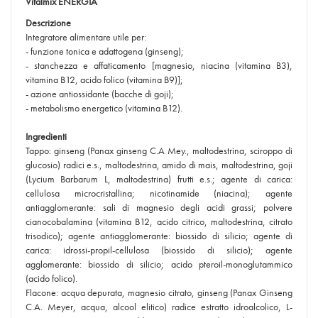
Vitalmix ENERGIA
Descrizione
Integratore alimentare utile per:
- funzione tonica e adattogena (ginseng);
- stanchezza e affaticamento [magnesio, niacina (vitamina B3),
vitamina B12, acido folico (vitamina B9)];
- azione antiossidante (bacche di goji);
- metabolismo energetico (vitamina B12).
Ingredienti
Tappo: ginseng (Panax ginseng C.A Mey., maltodestrina, sciroppo di
glucosio) radici e.s., maltodestrina, amido di mais, maltodestrina, goji
(Lycium Barbarum L, maltodestrina) frutti e.s.; agente di carica:
cellulosa microcristallina; nicotinamide (niacina); agente
antiagglomerante: sali di magnesio degli acidi grassi; polvere
cianocobalamina (vitamina B12, acido citrico, maltodestrina, citrato
trisodico); agente antiagglomerante: biossido di silicio; agente di
carica: idrossi-propil-cellulosa (biossido di silicio); agente
agglomerante: biossido di silicio; acido pteroil-monoglutammico
(acido folico).
Flacone: acqua depurata, magnesio citrato, ginseng (Panax Ginseng
C.A. Meyer, acqua, alcool elitico) radice estratto idroalcolico, L-