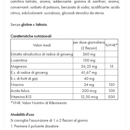
camitina tartrato, aroma; addensante: gomma di xanthan; aroma;
conservanti: sorbato di potassio, benzoato di sodio; acidificante: acido
citrico; edulcoloranti: sucralosio; glicosidi steviolici da stevia.
Senza
glutine
e
lattosio
.
Caratteristiche nutrizionali
per dose giornaliera
Valori medi
%VNR*
(2 flaconi)
Estratto idroalcolico di radice di ginseng
260 mg
L-carnitina
100 mg
Magnesio
56,25 mg
15
E.s. di radice di ginseng
61,67 mg
E.s. di frutti di goji
40 mg
Niacina
24 mg
150
Acido folico
200 mcg
100
Vitamina B12
12,50 mcg
500
*VNR: Valori Nutritivi di Riferimento
Modalità d'uso
Si consiglia l'assunzione di 1 o 2 flaconi al giorno.
1. Premere il pulsante dosatore.