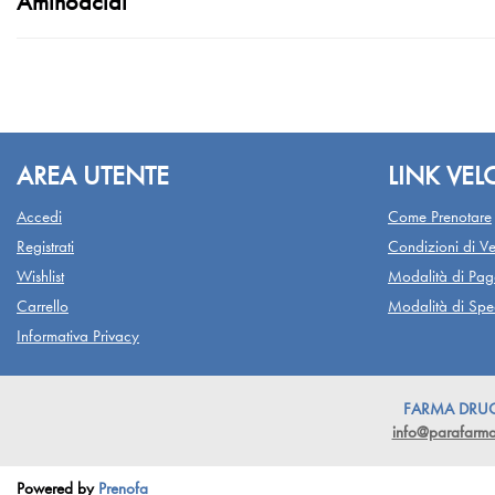
Aminoacidi
AREA UTENTE
LINK VEL
Accedi
Come Prenotare
Registrati
Condizioni di Ve
Wishlist
Modalità di Pa
Carrello
Modalità di Sped
Informativa Privacy
FARMA DRUGST
info@parafarmac
Powered by
Prenofa