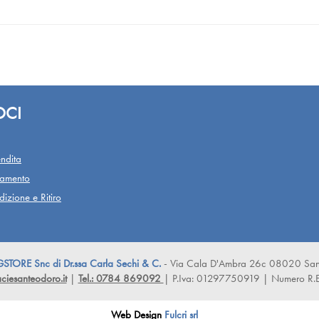
OCI
ndita
gamento
izione e Ritiro
ORE Snc di Dr.ssa Carla Sechi & C.
- Via Cala D'Ambra 26c 08020 San
iesanteodoro.it
|
Tel.: 0784 869092
| P.Iva: 01297750919 | Numero R.
Web Design
Fulcri srl