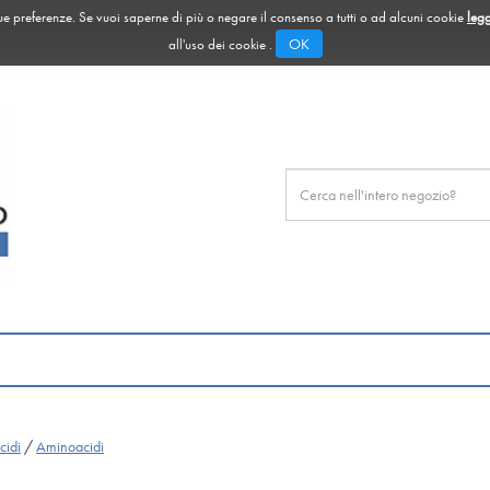
 tue preferenze. Se vuoi saperne di più o negare il consenso a tutti o ad alcuni cookie
legg
OK
all'uso dei cookie .
Cerca
Prodotto
cidi
/
Aminoacidi