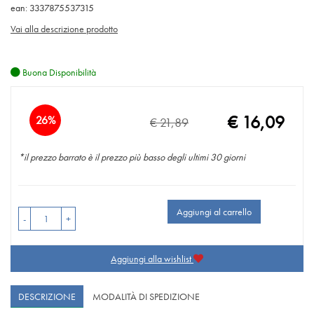
ean: 3337875537315
Vai alla descrizione prodotto
Buona Disponibilità
Sconto
€ 16,09
26%
€ 21,89
Prezzo
del
scontato
*il prezzo barrato è il prezzo più basso degli ultimi 30 giorni
Aggiungi al carrello
-
+
Aggiungi alla wishlist
DESCRIZIONE
MODALITÀ DI SPEDIZIONE