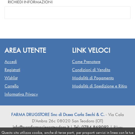
RICHIEDI INFORMAZIONI
AREA UTENTE
LINK VELOCI
Accedi
Come Prenotare
Registrati
Condizioni di Vendita
Wishlist
Modalità di Pagamento
Carrello
Modalità di Spedizione e Ritiro
Informativa Privacy
FARMA DRUGSTORE Snc di Dr.ssa Carla Sechi & C.
- Via Cala
D'Ambra 26c 08020 San Teodoro (OT)
info@parafarmaciesanteodoro.it
|
Tel.: 0784 869092
| P.Iva:
Questo sito utilizza cookie, anche di terze parti, per proporti servizi in linea con le tue
01297750919 | Numero R.E.A.: NU-90330