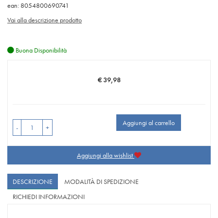
ean: 8054800690741
Vai alla descrizione prodotto
Buona Disponibilità
€ 39,98
Prezzo
Aggiungi al carrello
-
+
Aggiungi alla wishlist
DESCRIZIONE
MODALITÀ DI SPEDIZIONE
RICHIEDI INFORMAZIONI