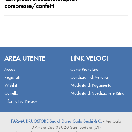
compresse/confetti
AREA UTENTE
LINK VELOCI
Accedi
Come Prenotare
Registrati
Condizioni di Vendita
Wishlist
Modalità di Pagamento
Carrello
Modalità di Spedizione e Ritiro
Informativa Privacy
FARMA DRUGSTORE Snc di Dr.ssa Carla Sechi & C.
- Via Cala
D'Ambra 26c 08020 San Teodoro (OT)