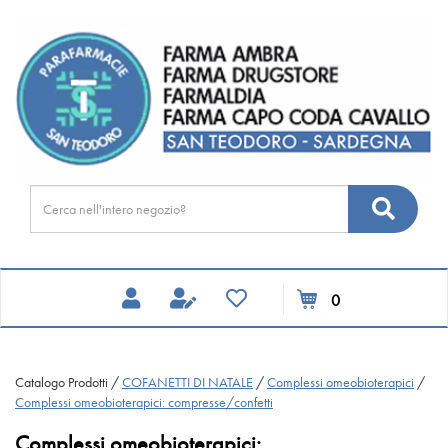
Passa
FARMA
al
DRUGSTORE
contenuto
principale
Cerca
Cerca
Prodotto
prodotti
0
inseriti
Catalogo Prodotti /
COFANETTI DI NATALE
/
Complessi omeobioterapici
/
Complessi omeobioterapici: compresse/confetti
Complessi omeobioterapici: