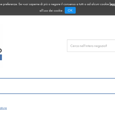
 tue preferenze. Se vuoi saperne di più o negare il consenso a tutti o ad alcuni cookie
legg
OK
all'uso dei cookie .
Cerca
Prodotto
ature