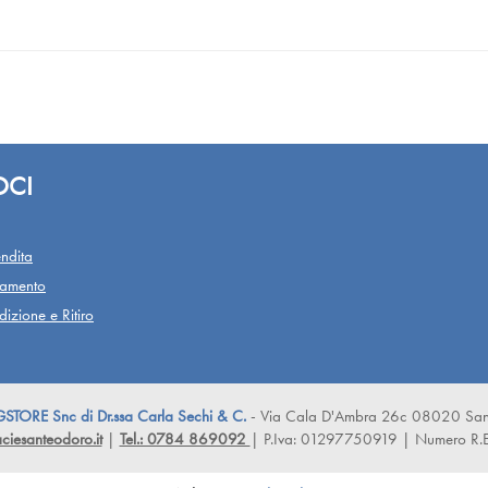
OCI
ndita
gamento
izione e Ritiro
ORE Snc di Dr.ssa Carla Sechi & C.
- Via Cala D'Ambra 26c 08020 San
iesanteodoro.it
|
Tel.: 0784 869092
| P.Iva: 01297750919 | Numero R.