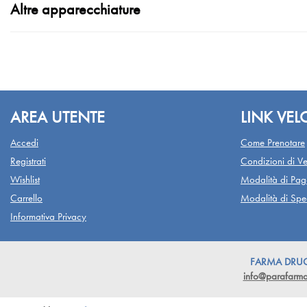
Altre apparecchiature
AREA UTENTE
LINK VEL
Accedi
Come Prenotare
Registrati
Condizioni di Ve
Wishlist
Modalità di Pa
Carrello
Modalità di Sped
Informativa Privacy
FARMA DRUGST
info@parafarmac